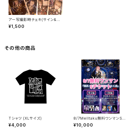
アー写撮影時チェキ(サイン&コ
メント入)
¥1,500
その他の商品
Tシャツ (XLサイズ)
8/7Melltaku無料ワンマンSチ
ケット
¥4,000
¥10,000